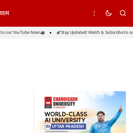
यात्म
o our YouTube Now!
Stay Updated! Watch & Subscribe to our