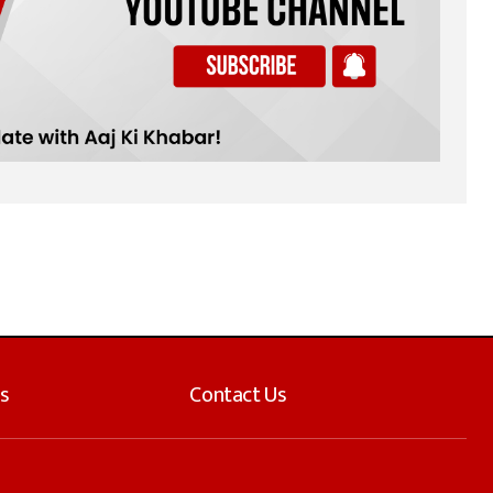
s
Contact Us