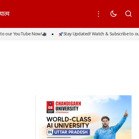
यात्म
o our YouTube Now!
Stay Updated! Watch & Subscribe to ou