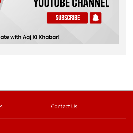
s
Contact Us