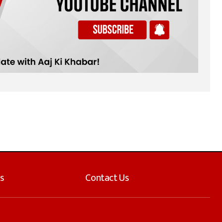
s
Contact Us