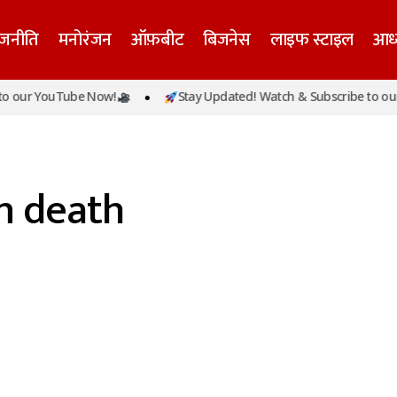
ाजनीति
मनोरंजन
ऑफ़बीट
बिजनेस
लाइफ स्टाइल
आध्
 our YouTube Now!
Stay Updated! Watch & Subscribe to our
n death