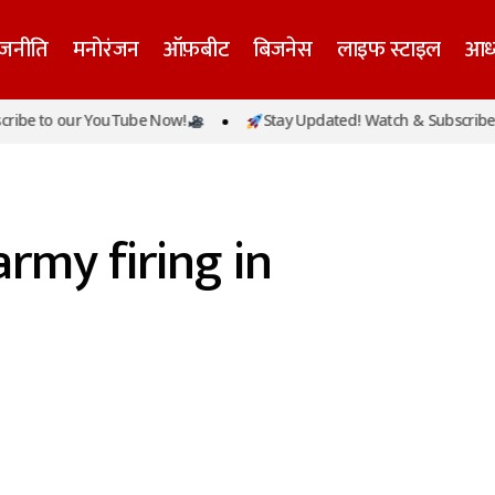
ाजनीति
मनोरंजन
ऑफ़बीट
बिजनेस
लाइफ स्टाइल
आध्
ibe to our YouTube Now!
Stay Updated! Watch & Subscribe t
army firing in