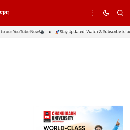
यात्म
o our YouTube Now!
Stay Updated! Watch & Subscribe to our