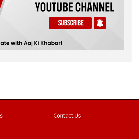
s
Contact Us