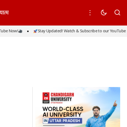
यात्म
be Now!
Stay Updated! Watch & Subscribe to our YouTube N