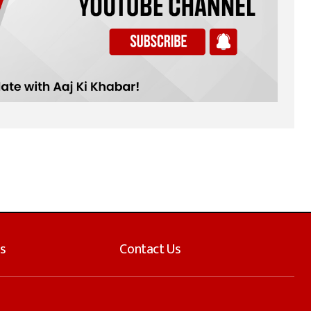
s
Contact Us