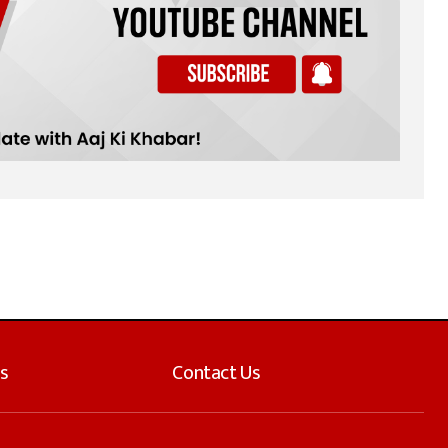
s
Contact Us