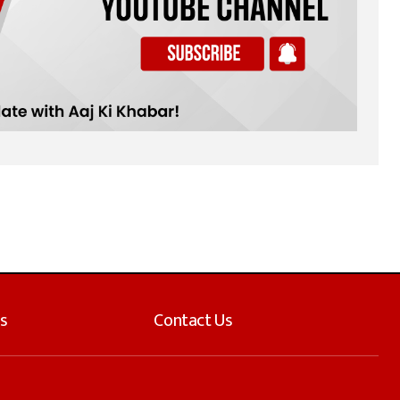
s
Contact Us