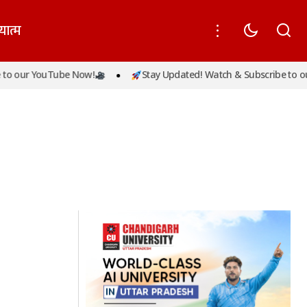
यात्म
o our YouTube Now!
Stay Updated! Watch & Subscribe to ou