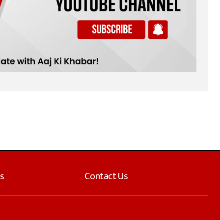
s
Contact Us