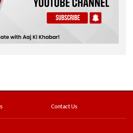
s
Contact Us