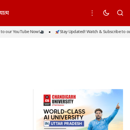
यात्म
o our YouTube Now!
Stay Updated! Watch & Subscribe to our