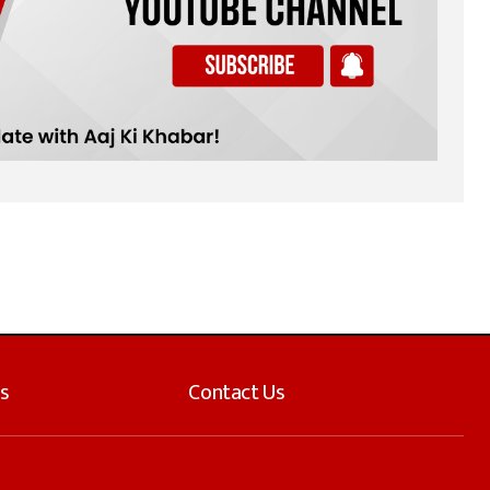
s
Contact Us