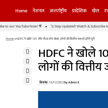
Home
नेशनल
अन्तर्राष्ट्रीय
प्रादेशिक
खेल
र
o our YouTube Now! 🎥
🚀 Stay Updated! Watch & Subscribe to ou
H
बढ़ सकती हैं अनुराग भदौरिया की मुश्किलें, आवास
बिजनेस
पर कुर्की का नोटिस चस्पा
Home
»
HDFC ने खोले 101 और गोल्ड लोन डेस्क, लोगों की वित्तीय जरूरते होंगी पूरी
HDFC ने खोले 10
लोगों की वित्तीय ज
बिजनेस
10/12/2022
by
Admin K