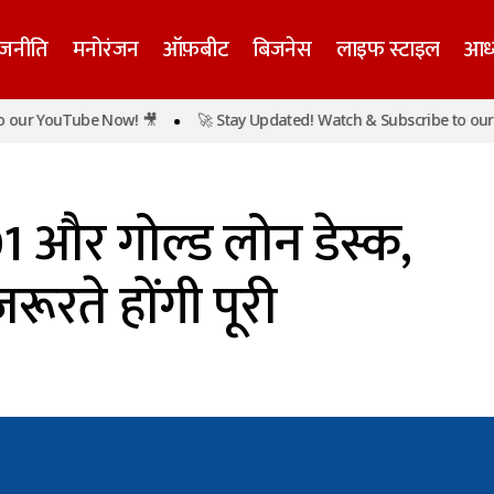
ाजनीति
मनोरंजन
ऑफ़बीट
बिजनेस
लाइफ स्टाइल
आध्
r YouTube Now! 🎥
🚀 Stay Updated! Watch & Subscribe to our You
DFC ने खोले 101 और गोल्ड लोन डेस्क, लोगों की वित्तीय जरूरते हो
1 और गोल्ड लोन डेस्क,
रूरते होंगी पूरी