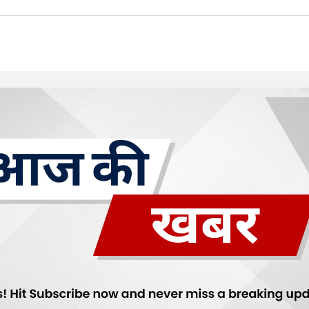
Your E-mail
*