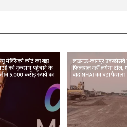
यू मेक्सिको कोर्ट का बड़ा
लखनऊ-कानपुर एक्सप्रेसवे
ाओं को नुकसान पहुंचाने के
फिलहाल नहीं लगेगा टोल, ध
 करीब 5,000 करोड़ रुपये का
बाद NHAI का बड़ा फैसला