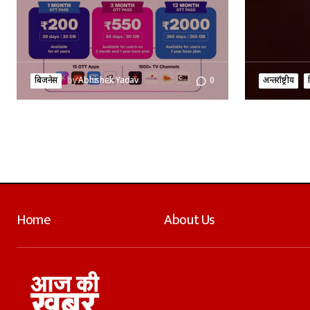
बिजनेस
by
Abhishek Yadav
0
अन्तर्राष्ट्रीय
Home
About Us