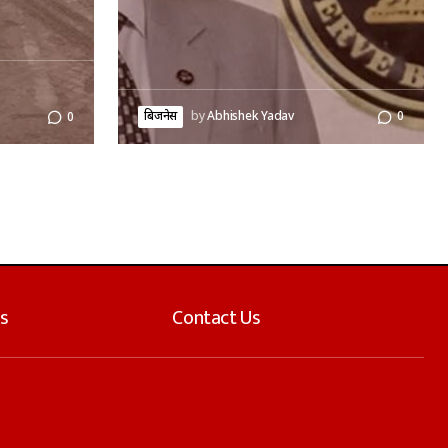
बिजनेस
by
Abhishek Yadav
0
0
s
Contact Us