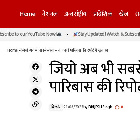
Home
नेशनल
अन्तर्राष्ट्रीय
प्रादेशिक
खेल
र
अखिलेश के समय आत्महत्या को मजबूर होते थे
 to our YouTube Now!
Stay Updated! Watch & Subscribe to o
किसान, 86 लाख किसानों का योगी सरकार ने किया
बि
कर्जमाफ : कृषि मंत्री
Home
»
जियो अब भी सबसे सस्ता – बीएनपी पारिबास की रिपोर्ट में खुलासा
जियो अब भी सबसे
पारिबास की रिपोर्
बिजनेस
21/08/2025
by
BRIJESH Singh
0