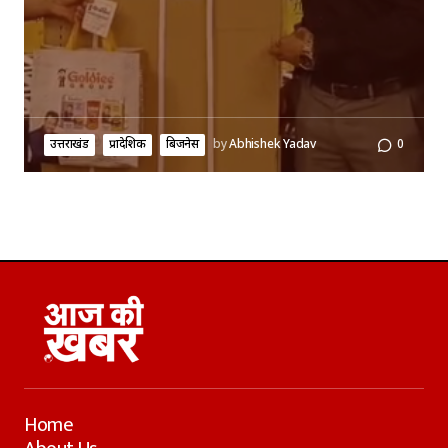
उत्तराखंड
प्रादेशिक
बिजनेस
by
Abhishek Yadav
0
Home