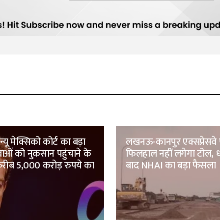
यू मेक्सिको कोर्ट का बड़ा
लखनऊ-कानपुर एक्सप्रेसवे
ाओं को नुकसान पहुंचाने के
फिलहाल नहीं लगेगा टोल, ध
 करीब 5,000 करोड़ रुपये का
बाद NHAI का बड़ा फैसला