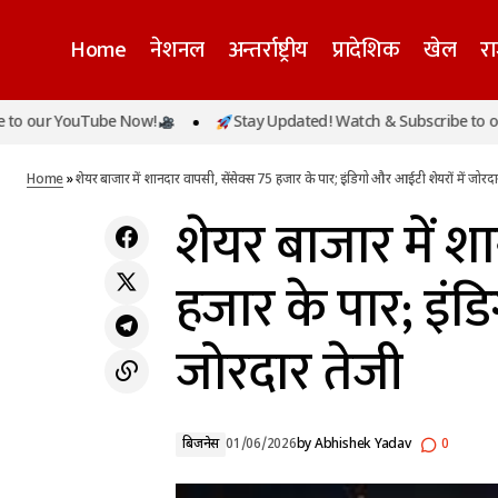
Home
नेशनल
अन्तर्राष्ट्रीय
प्रादेशिक
खेल
र
शेयर बाजार 
YouTube Now!
Stay Updated! Watch & Subscribe to our YouTu
पश्चिम बंगाल में महिलाओं के लिए सरकारी बसों में
बिजनेस
तेजी
मुफ्त यात्रा शुरू, जानिए कैसे मिलेगा लाभ
Home
»
शेयर बाजार में शानदार वापसी, सेंसेक्स 75 हजार के पार; इंडिगो और आईटी शेयरों में जोरदा
शेयर बाजार में श
हजार के पार; इंड
जोरदार तेजी
बिजनेस
01/06/2026
by
Abhishek Yadav
0