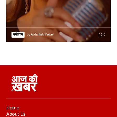
मनोरंजन
by
Abhishek Yadav
0
Home
About Us