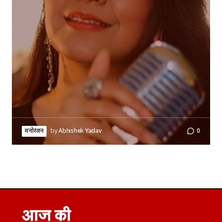
मनोरंजन
by
Abhishek Yadav
0