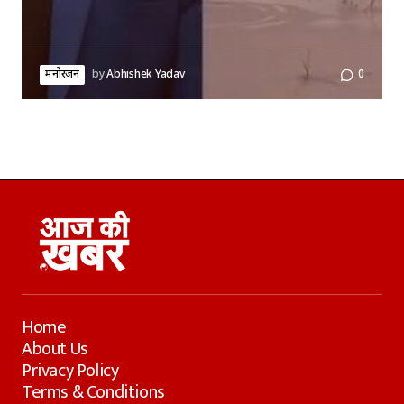
मनोरंजन
by
Abhishek Yadav
0
Home
About Us
Privacy Policy
Terms & Conditions