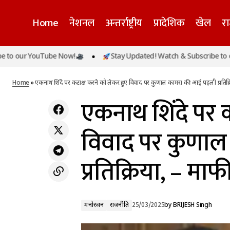
Home
नेशनल
अन्तर्राष्ट्रीय
प्रादेशिक
खेल
र
एकनाथ 
r YouTube Now!
Stay Updated! Watch & Subscribe to our You
मनोरंजन
यौन उत्पीड़न से परेशान होकर बेटी ने किया पिता के
प्रतिक्
गुप्तांग पर हमला
राजनीति
Home
»
एकनाथ शिंदे पर कटाक्ष करने को लेकर हुए विवाद पर कुणाल कामरा की आई पहली प्रतिक्रि
एकनाथ शिंदे पर क
विवाद पर कुणा
प्रतिक्रिया, – माफ
मनोरंजन
राजनीति
25/03/2025
by
BRIJESH Singh