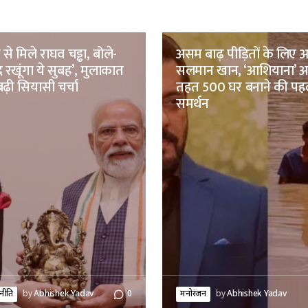
से मिले राघव चड्ढा, बोले-
असम बाढ़ पीड़ितों के लिए
 रखूंगा ये सुबह’, मुलाकात
सलमान खान, ‘आशियाना’ अ
ढ़ी सियासी चर्चा
तहत 500 घर बनाने की पह
समर्थन
नीति
by
Abhishek Yadav
0
मनोरंजन
by
Abhishek Yadav