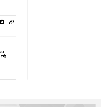
 का
 रनों