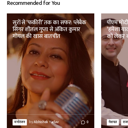
Recommended for You
सुरों से ‘फकीरी’ तक का सफर: प्लेबैक
पीएम मोदी 
सिंगर शीतल गुप्ता से अंकित कुमार
‘हमेशा याद
गोयल की खास बातचीत
को लेकर ब
मनोरंजन
by
Abhishek Yadav
0
नेशनल
राज