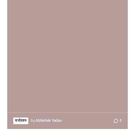
मनोरंजन
by
Abhishek Yadav
0