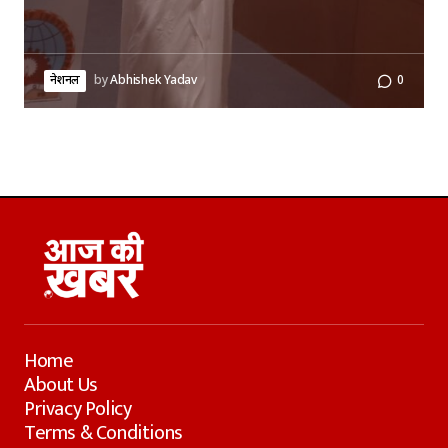
नेशनल
by
Abhishek Yadav
0
Home
About Us
Privacy Policy
Terms & Conditions