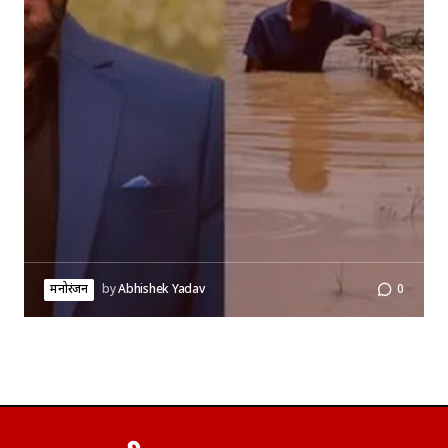
मनोरंजन
by
Abhishek Yadav
0