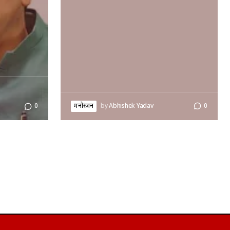
मनोरंजन
by
Abhishek Yadav
0
0