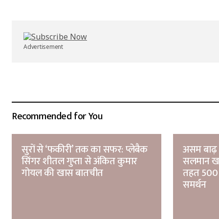
Advertisement
Recommended for You
सुरों से ‘फकीरी’ तक का सफर: प्लेबैक
असम बाढ़ 
सिंगर शीतल गुप्ता से अंकित कुमार
सलमान खा
गोयल की खास बातचीत
तहत 500 
समर्थन