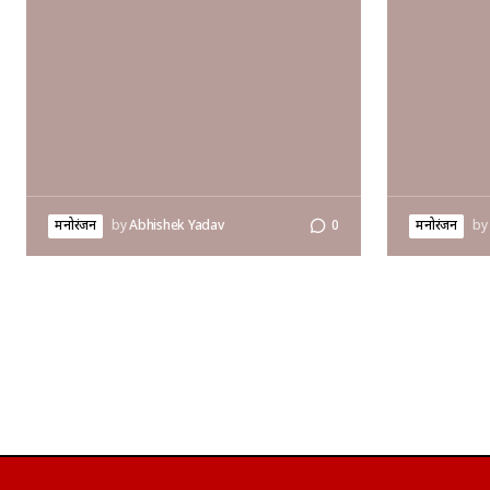
मनोरंजन
by
Abhishek Yadav
0
मनोरंजन
by