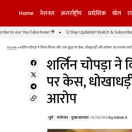
Home
नेशनल
अन्तर्राष्ट्रीय
प्रादेशिक
खेल
र
o our YouTube Now! 🎥
🚀 Stay Updated! Watch & Subscribe to our
जुर्म
मनोरंजन
छत्तीसगढ़ में हुई लखीमपुर जैसी घटना, झांकी में
शामिल लोगों को तेज़ रफ़्तार गाड़ी ने मारी टक्कर
मुख्य समाचार
Home
»
शर्लिन चोपड़ा ने किया शिल्पा और राज कुंद्रा पर केस, धोखाधड़ी और शोषण का लगाया आर
शर्लिन चोपड़ा ने क
पर केस, धोखाध
आरोप
जुर्म
मनोरंजन
मुख्य समाचार
16/10/2021
by
Admin K