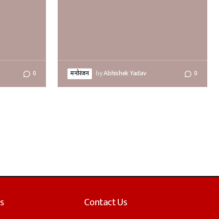
0
मनोरंजन
by
Abhishek Yadav
0
s
Contact Us