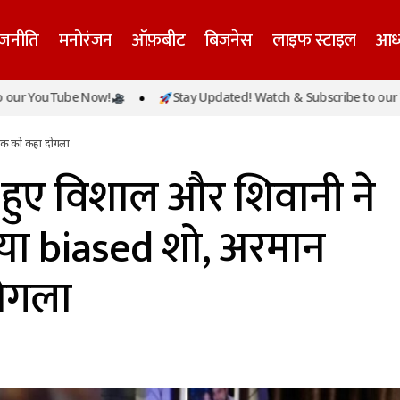
ाजनीति
मनोरंजन
ऑफ़बीट
बिजनेस
लाइफ स्टाइल
आध्
े बाहर हुए विशाल और शिवानी ने बिग बॉस को बताया biased श
YouTube Now!
Stay Updated! Watch & Subscribe to our YouTu
ोगला
लिक को कहा दोगला
 हुए विशाल और शिवानी ने
या biased शो, अरमान
ोगला