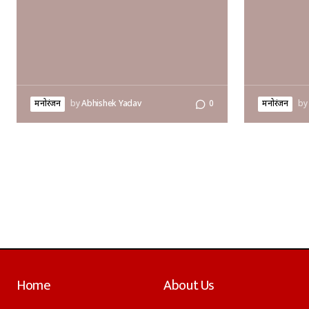
मनोरंजन
by
Abhishek Yadav
0
मनोरंजन
by
Home
About Us