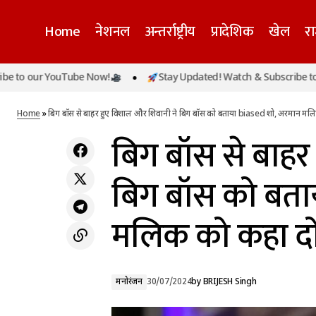
Home
नेशनल
अन्तर्राष्ट्रीय
प्रादेशिक
खेल
र
बिग बॉस स
our YouTube Now!
Stay Updated! Watch & Subscribe to our 
दहेज में 15 लाख की कार ना मिलने पर ससुराल वालों
मनोरंजन
को कहा द
ने की दुल्हन की हत्या, 14 दिन पहले हुई थी शादी
Home
»
बिग बॉस से बाहर हुए विशाल और शिवानी ने बिग बॉस को बताया biased शो, अरमान म
बिग बॉस से बाहर
बिग बॉस को बता
मलिक को कहा द
मनोरंजन
30/07/2024
by
BRIJESH Singh