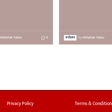
Abhishek Yadav
0
मनोरंजन
by
Abhishek Yadav
Privacy Policy
Terms & Condition