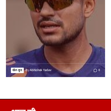
खेल-कूद
by
Abhishek Yadav
0