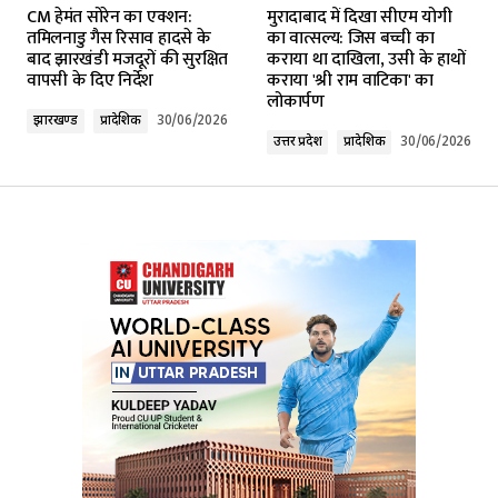
CM हेमंत सोरेन का एक्शन:
मुरादाबाद में दिखा सीएम योगी
Required fields are marked
*
तमिलनाडु गैस रिसाव हादसे के
का वात्सल्य: जिस बच्ची का
बाद झारखंडी मजदूरों की सुरक्षित
कराया था दाखिला, उसी के हाथों
वापसी के दिए निर्देश
कराया 'श्री राम वाटिका' का
Comment
*
लोकार्पण
झारखण्ड
प्रादेशिक
30/06/2026
उत्तर प्रदेश
प्रादेशिक
30/06/2026
Your Name
*
Your E-mail
*
Submit Comment