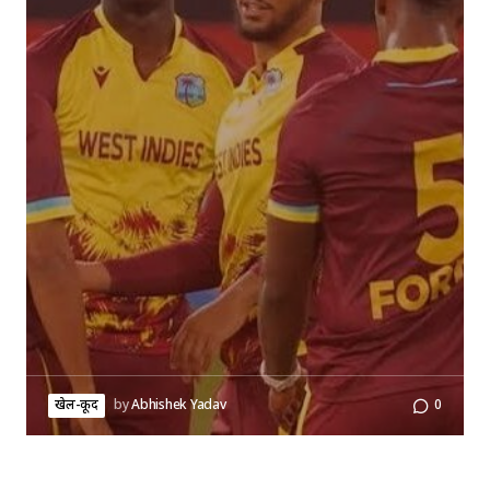
खेल-कूद
by
Abhishek Yadav
0