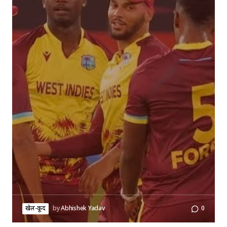
खेल-कूद
by
Abhishek Yadav
0