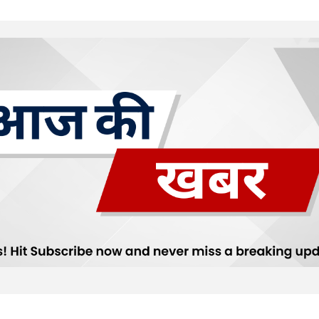
Your E-mail
*