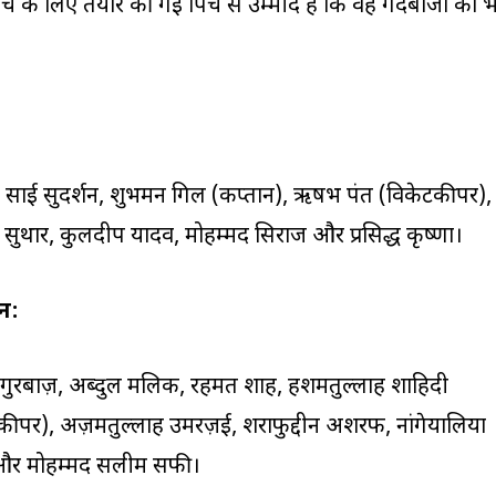
ैच के लिए तैयार की गई पिच से उम्मीद है कि वह गेंदबाजों को 
 साई सुदर्शन, शुभमन गिल (कप्तान), ऋषभ पंत (विकेटकीपर),
ानव सुथार, कुलदीप यादव, मोहम्मद सिराज और प्रसिद्ध कृष्णा।
न:
 गुरबाज़, अब्दुल मलिक, रहमत शाह, हशमतुल्लाह शाहिदी
ीपर), अज़मतुल्लाह उमरज़ई, शराफुद्दीन अशरफ, नांगेयालिया
 और मोहम्मद सलीम सफी।