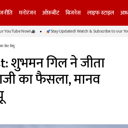
ाजनीति
मनोरंजन
ऑफ़बीट
बिजनेस
लाइफ स्टाइल
आध्
G Test: शुभमन गिल ने जीता टॉस, पहले बल्लेबाजी का फैसला, 
be Now!
Stay Updated! Watch & Subscribe to our YouTube N
ेस्ट डेब्यू
: शुभमन गिल ने जीता
बाजी का फैसला, मानव
ू