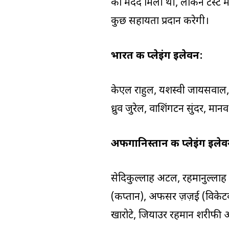
को मदद मिली थी, लेकिन टेस्ट म
कुछ सहायता प्रदान करेगी।
भारत की प्लेइंग इलेवन:
केएल राहुल, यशस्वी जायसवाल,
ध्रुव जुरेल, वाशिंगटन सुंदर, म
अफगानिस्तान की प्लेइंग इलेव
सेदिकुल्लाह अटल, रहमानुल्लाह
(कप्तान), अफसर ज़ज़ई (विकेटक
खारोटे, जियाउर रहमान शरीफी