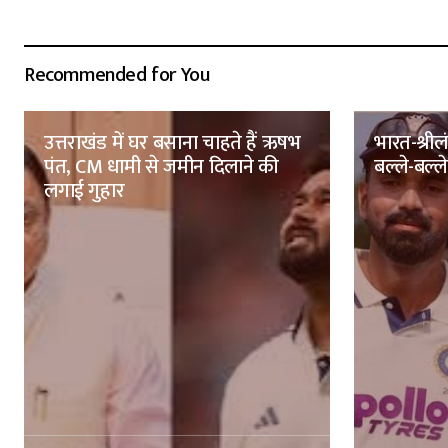
Recommended for You
उत्तराखंड में घर बसाना चाहते हैं ऋषभ
भारत-श्रील
पंत, CM धामी से जमीन दिलाने की
बल्ले-बल्ले,
लगाई गुहार