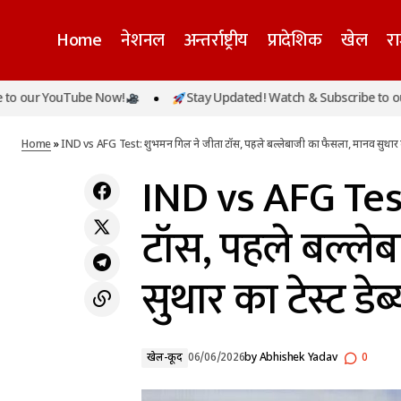
Home
नेशनल
अन्तर्राष्ट्रीय
प्रादेशिक
खेल
र
IND vs AF
YouTube Now!
Stay Updated! Watch & Subscribe to our YouTu
फिरोजपुर में दर्दनाक सड़क हादसा: ट्रक-पिकअप की
खेल-
टेस्ट डेब्यू
टक्कर में 8 की मौत, 15 से अधिक घायल
कूद
Home
»
IND vs AFG Test: शुभमन गिल ने जीता टॉस, पहले बल्लेबाजी का फैसला, मानव सुथार का ट
IND vs AFG Test
टॉस, पहले बल्ले
सुथार का टेस्ट डेब्य
खेल-कूद
06/06/2026
by
Abhishek Yadav
0