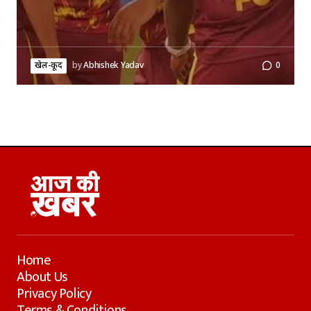
खेल-कूद
by
Abhishek Yadav
0
Home
About Us
Privacy Policy
Terms & Conditions