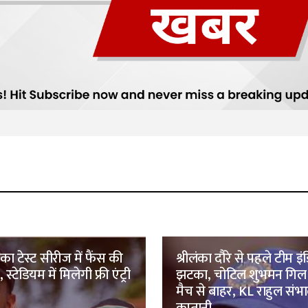
ंका टेस्ट सीरीज में फैंस की
श्रीलंका दौरे से पहले टीम इ
 स्टेडियम में मिलेगी फ्री एंट्री
झटका, चोटिल शुभमन गिल व
मैच से बाहर, KL राहुल संभाल