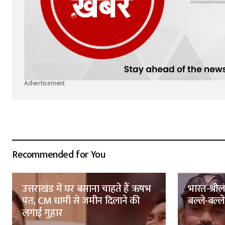
Advertisement
Recommended for You
उत्तराखंड में घर बसाना चाहते हैं ऋषभ
भारत-श्रील
पंत, CM धामी से जमीन दिलाने की
बल्ले-बल्ले,
लगाई गुहार