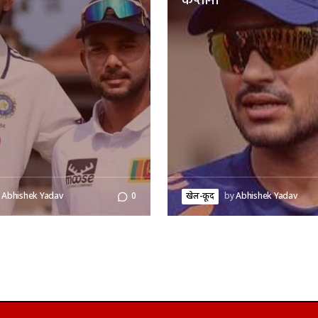
कप्तानी
Abhishek Yadav
0
खेल-कूद
by
Abhishek Yadav