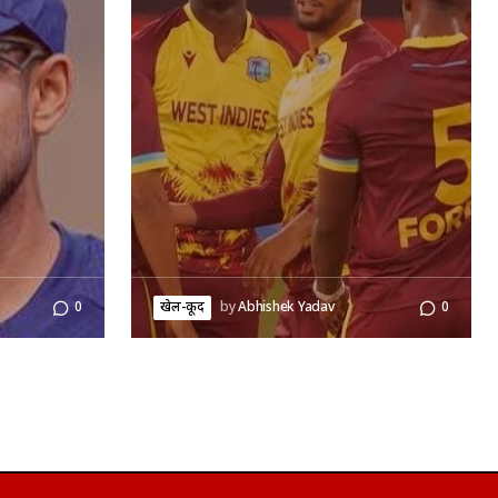
0
खेल-कूद
by
Abhishek Yadav
0