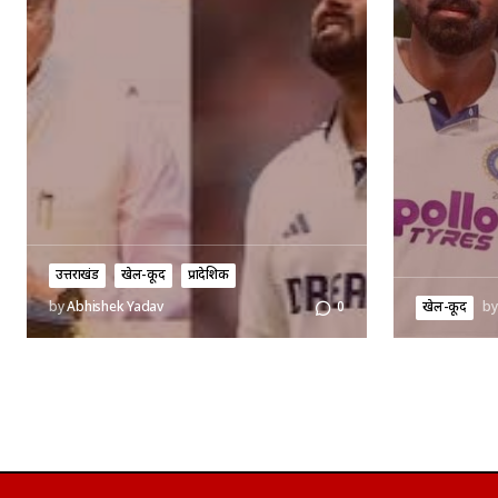
उत्तराखंड
खेल-कूद
प्रादेशिक
खेल-कूद
by
by
Abhishek Yadav
0