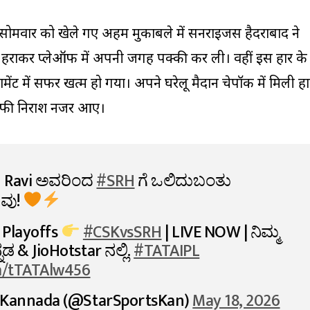
ोमवार को खेले गए अहम मुकाबले में सनराइजर्स हैदराबाद ने
 से हराकर प्लेऑफ में अपनी जगह पक्की कर ली। वहीं इस हार के
्नामेंट में सफर खत्म हो गया। अपने घरेलू मैदान चेपॉक में मिली हा
काफी निराश नजर आए।
n Ravi ಅವರಿಂದ
#SRH
ಗೆ ಒಲಿದುಬಂತು
ುವು!
to Playoffs
#CSKvsSRH
| LIVE NOW | ನಿಮ್ಮ
ನಡ & JioHotstar ನಲ್ಲಿ.
#TATAIPL
om/tTATAlw456
s Kannada (@StarSportsKan)
May 18, 2026