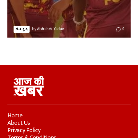
खेल-कूद
by
Abhishek Yadav
0
Home
About Us
Privacy Policy
Terms & Conditions