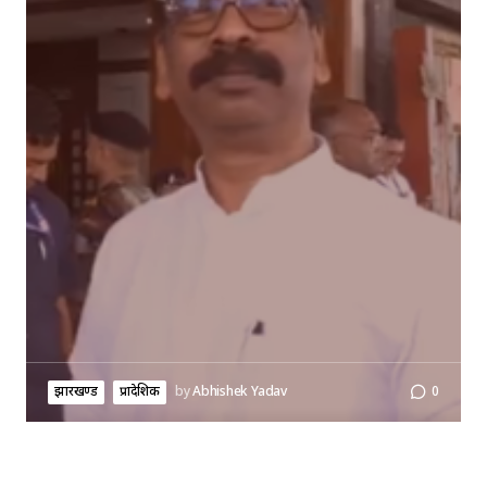
झारखण्ड
प्रादेशिक
by
Abhishek Yadav
0