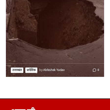
उत्तराखंड
प्रादेशिक
by
Abhishek Yadav
0