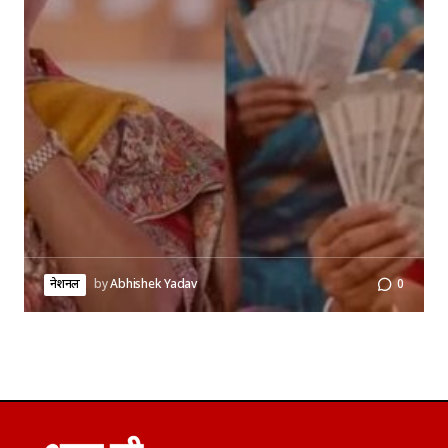
नेशनल
by
Abhishek Yadav
0