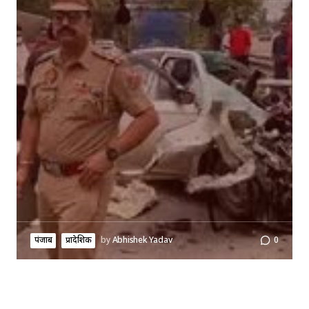
पंजाब
प्रादेशिक
by
Abhishek Yadav
0