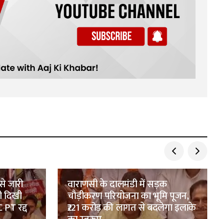
से जारी
वाराणसी के दालमंडी में सड़क
ी दिखी
चौड़ीकरण परियोजना का भूमि पूजन,
 PT रद्द
₹221 करोड़ की लागत से बदलेगा इलाके