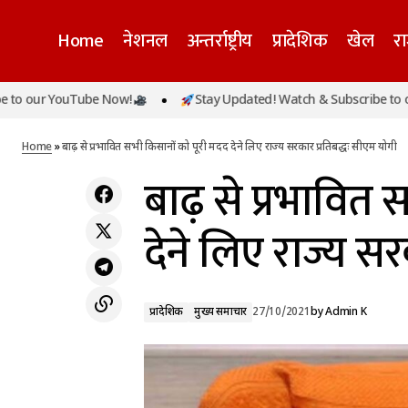
Home
नेशनल
अन्तर्राष्ट्रीय
प्रादेशिक
खेल
र
ब
 YouTube Now!
Stay Updated! Watch & Subscribe to our YouT
प्रादेशिक
यूपी में लगातार कम हो रहा कोरोना का संक्रमण, बीते
24 घंटे में मिले महज इतने नए केस
मुख्य समाचार
Home
»
बाढ़ से प्रभावित सभी किसानों को पूरी मदद देने लिए राज्य सरकार प्रतिबद्धः सीएम योगी
बाढ़ से प्रभावित 
देने लिए राज्य सर
प्रादेशिक
मुख्य समाचार
27/10/2021
by
Admin K