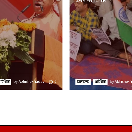
करने पर विचार
्रादेशिक
by
Abhishek Yadav
0
झारखण्ड
प्रादेशिक
by
Abhishek 