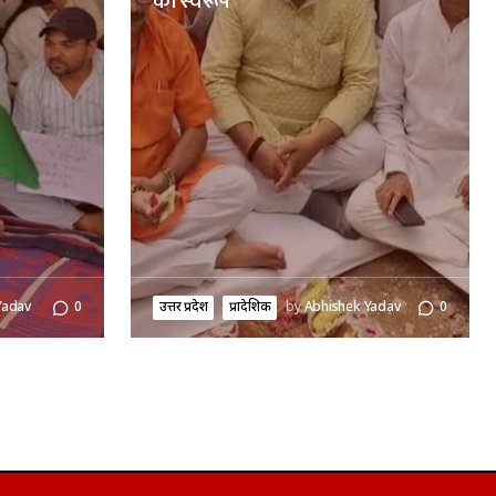
का स्वरूप
Yadav
0
उत्तर प्रदेश
प्रादेशिक
by
Abhishek Yadav
0