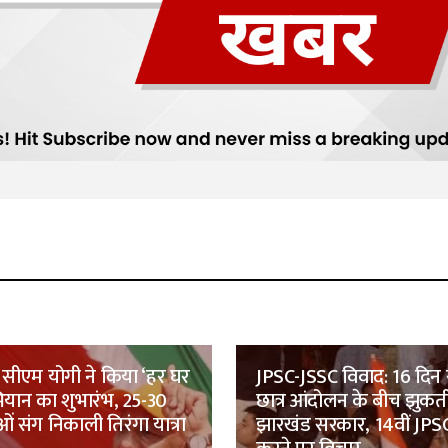
सीएम योगी ने किया ‘हर घर
JPSC-JSSC विवाद: 16 दिन 
भियान का शुभारंभ, 25-30
छात्र आंदोलन के बीच झुकत
ं संग निकाली तिरंगा यात्रा
झारखंड सरकार, 14वीं JPSC