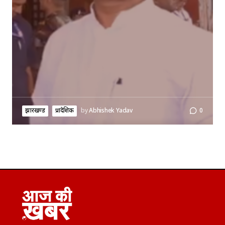
झारखण्ड
प्रादेशिक
by
Abhishek Yadav
0