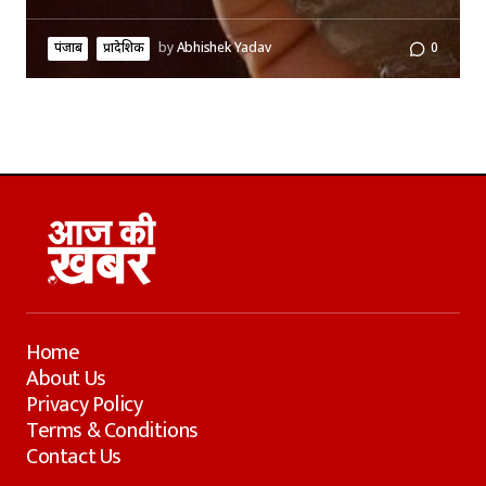
पंजाब
प्रादेशिक
by
Abhishek Yadav
0
Home
About Us
Privacy Policy
Terms & Conditions
Contact Us