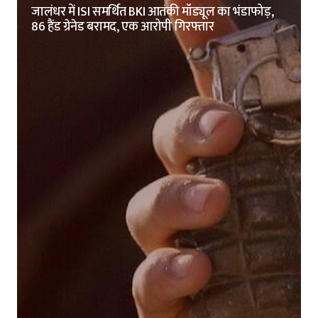
जालंधर में ISI समर्थित BKI आतंकी मॉड्यूल का भंडाफोड़,
86 हैंड ग्रेनेड बरामद, एक आरोपी गिरफ्तार