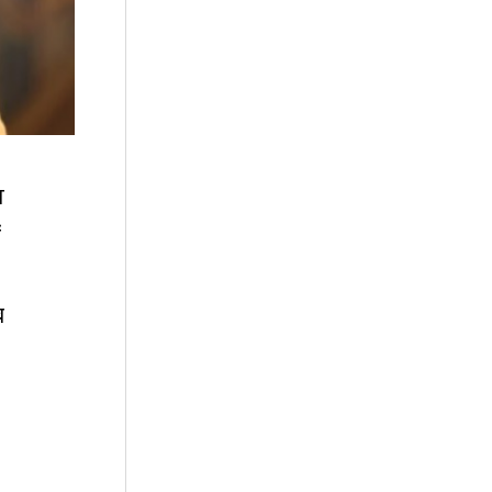
त
ं
व