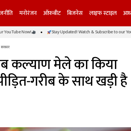
ाजनीति
मनोरंजन
ऑफ़बीट
बिजनेस
लाइफ स्टाइल
आध्
एम योगी ने गरीब कल्याण मेले का किया शुभारंभ, बोले-हर पीड़ित
be Now!
Stay Updated! Watch & Subscribe to our YouTube N
 सरकार
ै सरकार
ीब कल्याण मेले का किया
 पीड़ित-गरीब के साथ खड़ी है