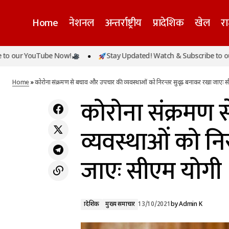
Home
नेशनल
अन्तर्राष्ट्रीय
प्रादेशिक
खेल
र
कोर
uTube Now!
Stay Updated! Watch & Subscribe to our YouTub
प्रादेशिक
सीएम योगी ने महाअष्टमी एवं महानवमी के अवसर
सीए
पर प्रदेशवासियों को दी शुभकामनाएं
मुख्य समाचार
Home
»
कोरोना संक्रमण से बचाव और उपचार की व्यवस्थाओं को निरन्तर सुदृढ़ बनाकर रखा जाएः 
कोरोना संक्रमण
व्यवस्थाओं को नि
जाएः सीएम योगी
प्रादेशिक
मुख्य समाचार
13/10/2021
by
Admin K