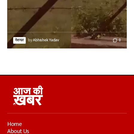
नेशनल
by
Abhishek Yadav
0
Home
About Us