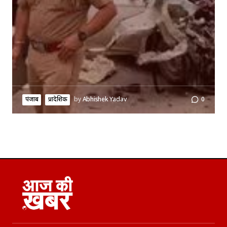
पंजाब
प्रादेशिक
by
Abhishek Yadav
0