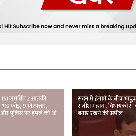
ं ISI समर्थित 2 आतंकी
सदन में हंगामे के बीच भावु
 भंडाफोड़, 9 गिरफ्तार,
सतीश महाना, विधायकों से क
 और पुलिस पर हमले की थी
बनाए रखने की अपील