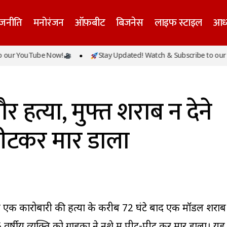
ाजनीति
मनोरंजन
ऑफ़बीट
बिजनेस
लाइफ स्टाइल
आध्
 YouTube Now!
Stay Updated! Watch & Subscribe to our YouT
गोरखपुर में एक और हत्या, मुफ्त शराब न देने पर वेटर को पीट
ार
 हत्या, मुफ्त शराब न देने
पीटकर मार डाला
के एक कारोबारी की हत्या के करीब 72 घंटे बाद एक मॉडल शराब