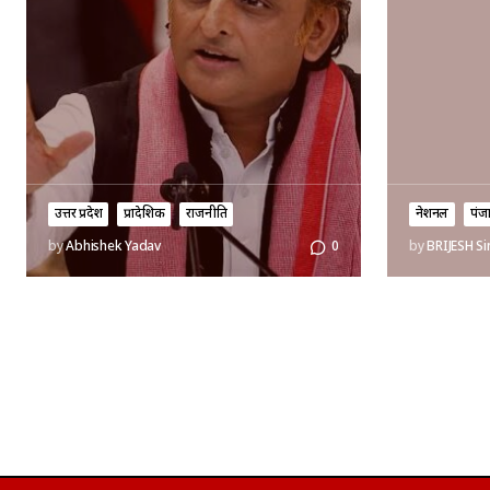
उत्तर प्रदेश
प्रादेशिक
राजनीति
नेशनल
पंज
by
Abhishek Yadav
0
by
BRIJESH S