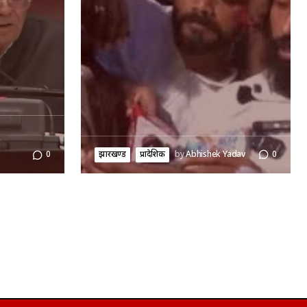
झारखण्ड
प्रादेशिक
by
Abhishek Yadav
0
0