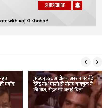
क हुए
JPSC-JSSC आंदोलन: अनशन पर बैठे
ी मर्यादा
देवेंद्र नाथ महतो से सोनम वांगचुक ने
की बात, सेहत पर जताई चिंता