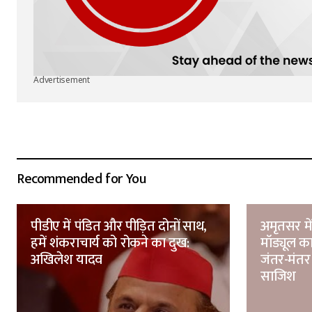
Advertisement
Recommended for You
पीडीए में पंडित और पीड़ित दोनों साथ,
अमृतसर मे
हमें शंकराचार्य को रोकने का दुख:
मॉड्यूल का
अखिलेश यादव
जंतर-मंतर
साजिश