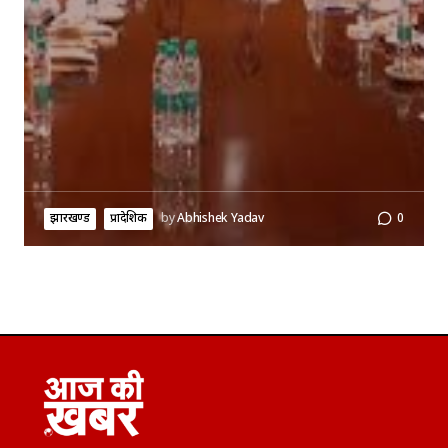
झारखण्ड
प्रादेशिक
by
Abhishek Yadav
0