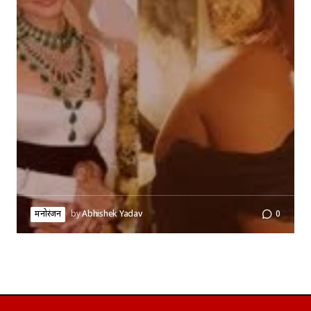
मनोरंजन
by
Abhishek Yadav
0