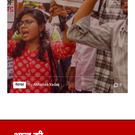
नेशनल
by
Abhishek Yadav
0