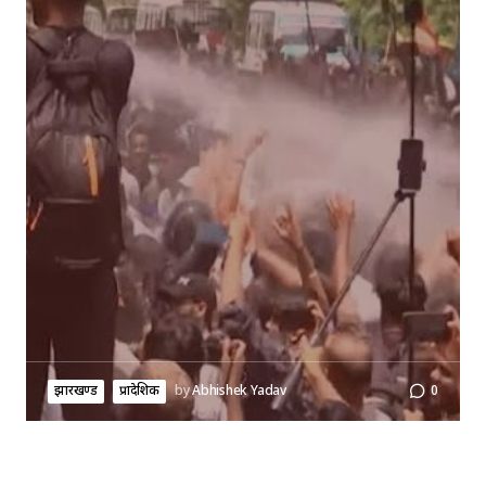
झारखण्ड
प्रादेशिक
by
Abhishek Yadav
0